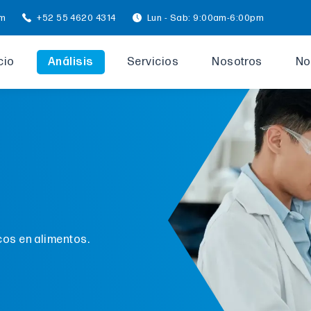
om
+52 55 4620 4314
Lun - Sab: 9:00am-6:00pm
cio
Análisis
Servicios
Nosotros
No
cos en alimentos.