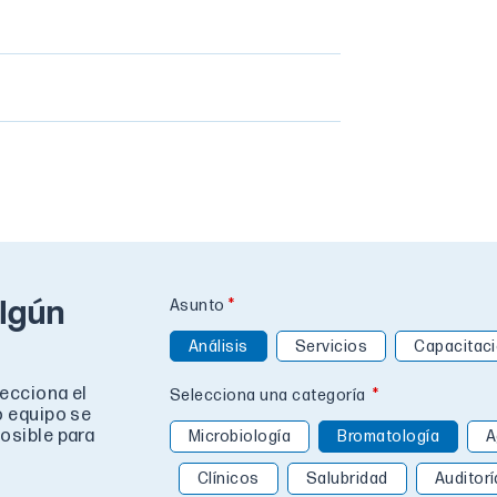
lgún
Asunto
Análisis
Servicios
Capacitac
lecciona el
Selecciona una categoría
o equipo se
osible para
Microbiología
Bromatología
A
Clínicos
Salubridad
Auditorí