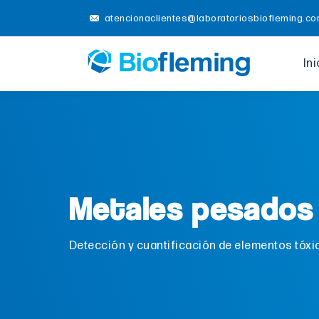
atencionaclientes@laboratoriosbiofleming.c
Ini
Metales pesados
Detección y cuantificación de elementos tóxi