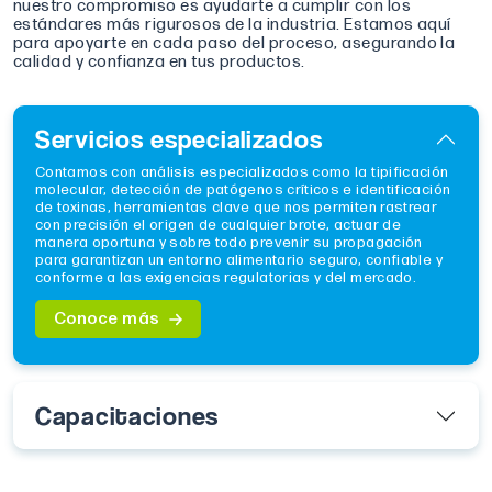
nuestro compromiso es ayudarte a cumplir con los
estándares más rigurosos de la industria. Estamos aquí
para apoyarte en cada paso del proceso, asegurando la
calidad y confianza en tus productos.
Servicios especializados
Contamos con análisis especializados como la tipificación
molecular, detección de patógenos críticos e identificación
de toxinas, herramientas clave que nos permiten rastrear
con precisión el origen de cualquier brote, actuar de
manera oportuna y sobre todo prevenir su propagación
para garantizan un entorno alimentario seguro, confiable y
conforme a las exigencias regulatorias y del mercado.
Conoce más
Capacitaciones